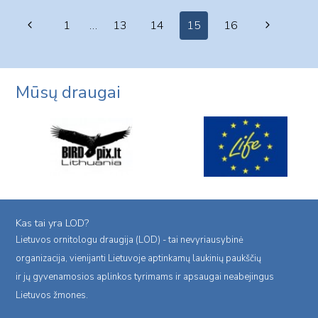
Page
Previous
Next
1
…
13
14
15
16
navigation
Page
Page
Mūsų draugai
Kas tai yra LOD?
Lietuvos ornitologu draugija (LOD) - tai nevyriausybinė
organizacija, vienijanti Lietuvoje aptinkamų laukinių paukščių
ir jų gyvenamosios aplinkos tyrimams ir apsaugai neabejingus
Lietuvos žmones.