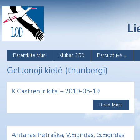
Skip
to
content
Paremkite Mus!
Klubas 250
Parduotuvė
Geltonoji kielė (thunbergi)
K Castren ir kitai – 2010-05-19
Read More
Antanas Petraška, V.Eigirdas, G.Eigirdas