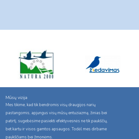
Mūsų vizija
Mes tikime, kad tik bendromis visų draugijos narių
pastangomis, apjungus visų mūsų entuziazmą, žinias bei
patirtį, sugebėsime pasiekti efektyvesnės ne tik paukščių,
bet kartu ir visos gamtos apsaugos. Todėl mes dirbame
paukščiams bei žmonėms.