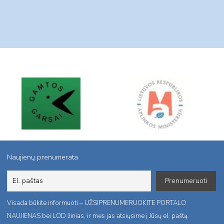
Naujienų prenumerata
Visada būkite informuoti – UŽSIPRENUMERUOKITE PORTALO
NAUJIENAS bei LOD žinias, ir mes jas atsiųsime į Jūsų el. paštą.