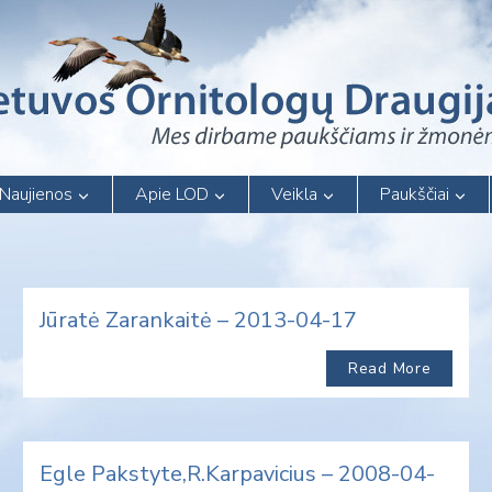
Naujienos
Apie LOD
Veikla
Paukščiai
Jūratė Zarankaitė – 2013-04-17
Read More
Egle Pakstyte,R.Karpavicius – 2008-04-