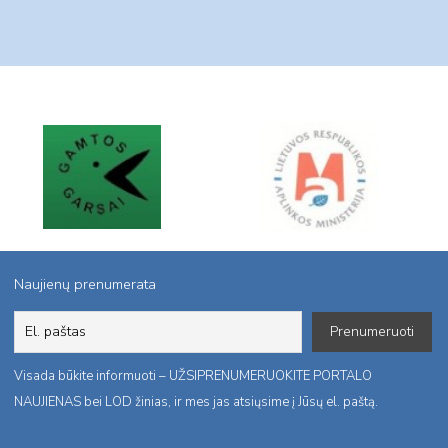
Naujienų prenumerata
Visada būkite informuoti – UŽSIPRENUMERUOKITE PORTALO
NAUJIENAS bei LOD žinias, ir mes jas atsiųsime į Jūsų el. paštą.