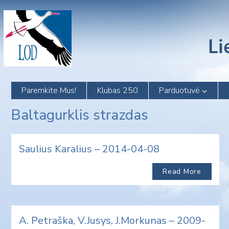
Skip
to
content
Paremkite Mus!
Klubas 250
Parduotuvė
Baltagurklis strazdas
Saulius Karalius – 2014-04-08
Read More
A. Petraška, V.Jusys, J.Morkunas – 2009-