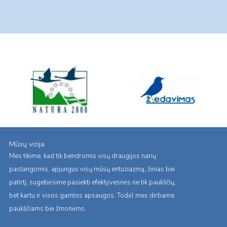
Mūsų vizija
Mes tikime, kad tik bendromis visų draugijos narių
pastangomis, apjungus visų mūsų entuziazmą, žinias bei
patirtį, sugebėsime pasiekti efektyvesnės ne tik paukščių,
bet kartu ir visos gamtos apsaugos. Todėl mes dirbame
paukščiams bei žmonėms.