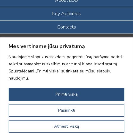
About LOD
Key Activities
Contacts
Portalas sukurtas įgyvendinant Lietuvos Respublikos, Europos
Mes vertiname jūsų privatumą
ekonominės erdvės ir Norvegijos finansinių mechanizmų iš dalies
finansuojamą paprojektį
Naudojame slapukus siekdami pagerinti jūsų naršymo patirtį,
„LOD visuomeninės /gamtosauginės veiklos sustiprinimas ir įvaizdžio
teikti suasmenintus skelbimus ar turinį ir analizuoti srautą.
formavimas įtraukiant visuomenę į aplinkosauginių tyrimų veiklą“
Spustelėdami „Priimti viską“ sutinkate su mūsų slapukų
(paprojekčio
įgyvendinimo sutarties numeris 2004-LT0008-NVO-1EEE/NOR-02-
naudojimu.
059)
Priimti viską
LOD. All Rights Reserved. 2009-2014.
Pasirinkti
Atmesti viską
Sprendimas:
Electronic Solutions for Business