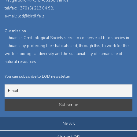
Naugarduko 47-3, LT-03208 Vilnius,
tel/fax: +370 (5) 213 04 98,
e-mail:
lod@birdlife.lt
Our mission
Lithuanian Ornithological Society seeks to conserve all bird species in
Lithuania by protecting their habitats and, through this, to work for the
world's biological diversity and the sustainability of human use of
natural resources.
You can subscribe to LOD newsletter
News